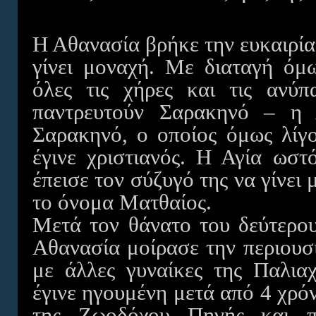
Η Αθανασία βρήκε την ευκαιρία
γίνει μοναχή. Με διαταγή ό
όλες τις χήρες και τις ανύ
παντρευτούν Σαρακηνό – η Α
Σαρακηνό, ο οποίος όμως λίγ
έγινε χριστιανός. Η Αγία ωσ
έπεισε τον σύζυγό της να γίνει 
το όνομα Ματθαίος.
Μετά τον θάνατο του δεύτερου
Αθανασία μοίρασε την περιουσί
με άλλες γυναίκες της Παλια
έγινε ηγουμένη μετά από 4 χρόν
της Ζωοδόχου Πηγής και π